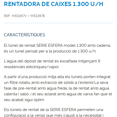
RENTADORA DE CAIXES 1.300 U/H
REF.: ME3267V / ME3267E
CARACTERÍSTIQUES
El túnel de rentat SERIE ESFERA model 1.300 amb cadena,
és un tunel pensat per a la producció de 1.300 u/h.
L'aigua del dipòsit de rentat és escalfada mitjançant 6
resistències elèctriques/vapor.
A partir d'una producció mitja alta els tunels porten integrat
un filtre rotatiu amb extracció de sólids a l'exterior.La seva
fase de pre-rentat amb aigua freda, la de rentat amb aigua
calenta i sabó, i el seu aclarat amb aigua de xarxa fan que el
seu acabat sigui òptim.
Els túnels de rentat de la SERIE ESFERA permeten una
configuració a la versió que més s'ajusti a la necessitat i