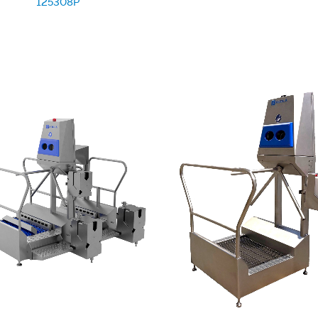
125308P