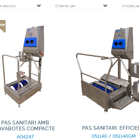
ls sectors
Ordenar per
Articles p
PAS SANITARI AMB
PAS SANITARI: EFFICI
AVABOTES COMPACTE
051146 / 051146GM
A04247