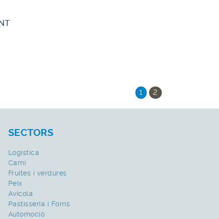
ENT
1
2
SECTORS
Logistica
Carni
Fruites i verdures
Peix
Avícola
Pastisseria i Forns
Automoció